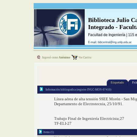
Biblioteca Julio C
Integrado - Facul
Facultad de Ingeniería | 115 
E-mail: bibcentral@ing.unlp.edu.ar
Ingresó como
Anónimo
Ver Carrito
Etiquetado
Fich
Información bibliografica (registro INGC-MON-07410)
Línea aérea de alta tensión SSEE Morón - San Migue
Departamento de Electrotecnia, 25/10/91.
Trabajo Final de Ingeniería Electricista;27
TF-ELI-27
Items (1)