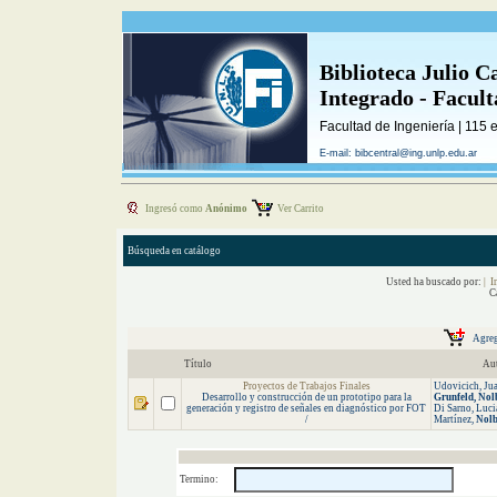
Biblioteca Julio C
Integrado - Facul
Facultad de Ingeniería | 115 
E-mail: bibcentral@ing.unlp.edu.ar
Ingresó como
Anónimo
Ver Carrito
Búsqueda en catálogo
Usted ha buscado por:
| I
C
Título
Au
Proyectos de Trabajos Finales
Udovicich, Jua
Desarrollo y construcción de un prototipo para la
Grunfeld,
Nolb
generación y registro de señales en diagnóstico por FOT
Di Sarno, Luci
/
Martínez,
Nolb
Termino: