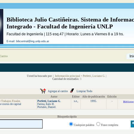
Biblioteca Julio Castiñeiras. Sistema de Informa
Integrado - Facultad de Ingeniería UNLP
Facultad de Ingeniería | 115 esq.47 | Horario: Lunes a Viernes 8 a 19 hs.
E-mail: bibcentral@ing.unlp.edu.ar
Ini
Carrito
Usted ha buscado por:
| Información principal = Perfetti, Luciano G. |
Cantidad de resultados:
1
Autor
Editor
Año de publicación
Edición
e Trabajos Finales
Perfetti,
Luciano
G.
s.e.,
1995.
-
Bibliotec
e costos de capital
Farina, Italo H.
Portales, Daniel.
Búsqueda rápida
Cualquier palabra
Frase completa