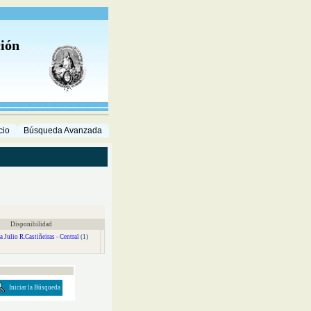
ción
cio
Búsqueda Avanzada
Disponibilidad
a Julio R.Castiñeiras - Central
(1)