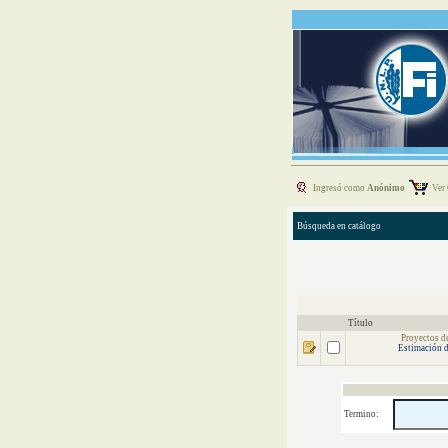
Ingresó como
Anónimo
Ver 
Búsqueda en catálogo
Título
Proyectos d
Estimación d
Termino: