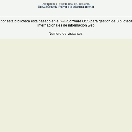
Resultados
1
-
0
de un total de
1
registros.
Nueva búsqueda
|
Volver a la búsqueda anterior
por esta biblioteca esta basado en el
Software OSS para gestion de Bibliotec
Koha
internacionales de informacion web
Número de visitantes: