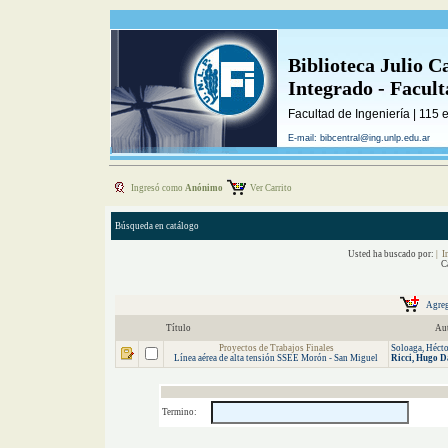
Biblioteca Julio C
Integrado - Facul
Facultad de Ingeniería | 115 
E-mail: bibcentral@ing.unlp.edu.ar
Ingresó como
Anónimo
Ver Carrito
Búsqueda en catálogo
Usted ha buscado por:
| I
C
Título
Au
Proyectos de Trabajos Finales
Soloaga, Hécto
Línea aérea de alta tensión SSEE Morón - San Miguel
Ricci,
Hugo
D
Termino: