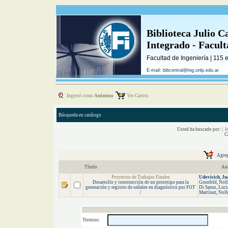
Biblioteca Julio C
Integrado - Facul
Facultad de Ingeniería | 115 
E-mail: bibcentral@ing.unlp.edu.ar
Ingresó como
Anónimo
Ver Carrito
Búsqueda en catálogo
Usted ha buscado por:
| I
C
Título
Au
Proyectos de Trabajos Finales
Udovicich,
Ju
Desarrollo y construcción de un prototipo para la
Grunfeld, Nolbe
generación y registro de señales en diagnóstico por FOT
Di Sarno, Luci
/
Martínez, Nolbe
Termino: